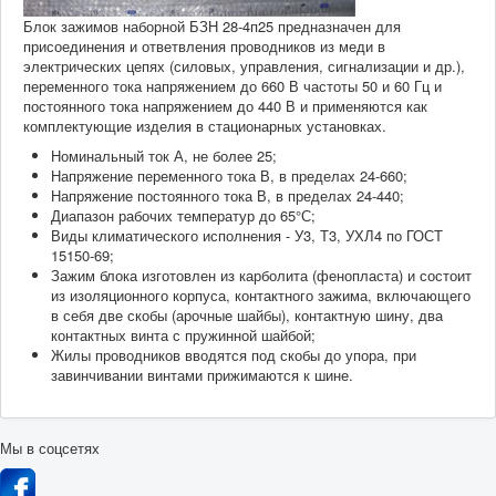
Блок зажимов наборной БЗН 28-4п25 предназначен для
присоединения и ответвления проводников из меди в
электрических цепях (силовых, управления, сигнализации и др.),
переменного тока напряжением до 660 В частоты 50 и 60 Гц и
постоянного тока напряжением до 440 В и применяются как
комплектующие изделия в стационарных установках.
Номинальный ток А, не более 25;
Напряжение переменного тока В, в пределах 24-660;
Напряжение постоянного тока В, в пределах 24-440;
Диапазон рабочих температур до 65°С;
Виды климатического исполнения - У3, Т3, УХЛ4 по ГОСТ
15150-69;
Зажим блока изготовлен из карболита (фенопласта) и состоит
из изоляционного корпуса, контактного зажима, включающего
в себя две скобы (арочные шайбы), контактную шину, два
контактных винта с пружинной шайбой;
Жилы проводников вводятся под скобы до упора, при
завинчивании винтами прижимаются к шине.
Мы в соцсетях