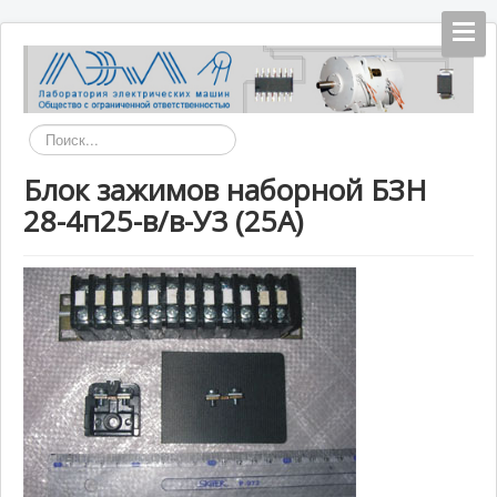
Искать...
Блок зажимов наборной БЗН
28-4п25-в/в-У3 (25А)